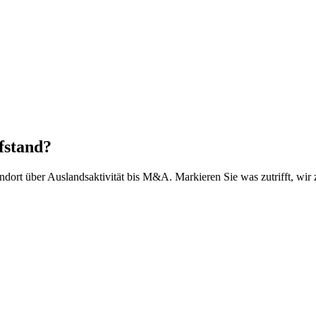
fstand?
rt über Auslandsaktivität bis M&A. Markieren Sie was zutrifft, wir z
sungspflichtig)
aschinen/Fahrzeugen.
ust oder -missbrauch.