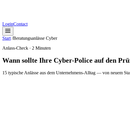
Login
Contact
Start
/
Beratungsanlässe Cyber
Anlass-Check · 2 Minuten
Wann sollte Ihre Cyber-Police auf den Prü
15 typische Anlässe aus dem Unternehmens-Alltag — von neuem Stando
Erwerb / Miete / Leasing von Fahrzeugen (zulassungs- und nicht zulas
mittlere Cyber-Wirkung
·
Auswirkung bei elektronisch gesteuerten M
Trifft zu
Trifft nicht zu
Erwerb / Miete / Leasing von Drohnen
mittlere Cyber-Wirkung
·
Bei vernetzten Drohnen denkbar: Datenverl